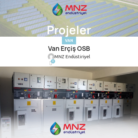
Projeler
VAN
Van Erçiş OSB
MNZ Endüstiriyel
0