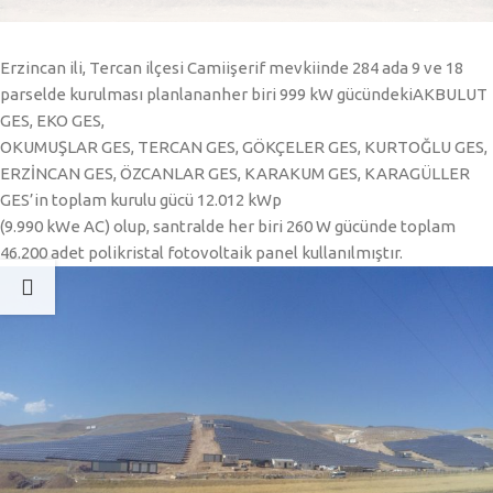
Erzincan ili, Tercan ilçesi Camiişerif mevkiinde 284 ada 9 ve 18
parselde kurulması planlananher biri 999 kW gücündekiAKBULUT
GES, EKO GES,
OKUMUŞLAR GES, TERCAN GES, GÖKÇELER GES, KURTOĞLU GES,
ERZİNCAN GES, ÖZCANLAR GES, KARAKUM GES, KARAGÜLLER
GES’in toplam kurulu gücü 12.012 kWp
(9.990 kWe AC) olup, santralde her biri 260 W gücünde toplam
46.200 adet polikristal fotovoltaik panel kullanılmıştır.