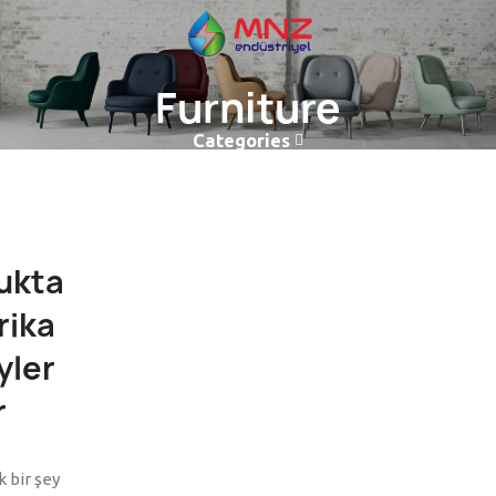
Furniture
Categories
ukta
rika
yler
r
 bir şey