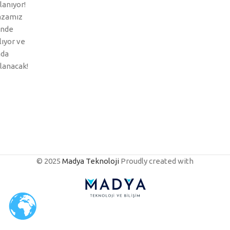
lanıyor!
zamız
inde
ılıyor ve
nda
lanacak!
© 2025
Madya Teknoloji
Proudly created with