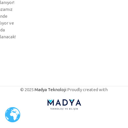
lanıyor!
zamız
inde
ılıyor ve
nda
lanacak!
© 2025
Madya Teknoloji
Proudly created with